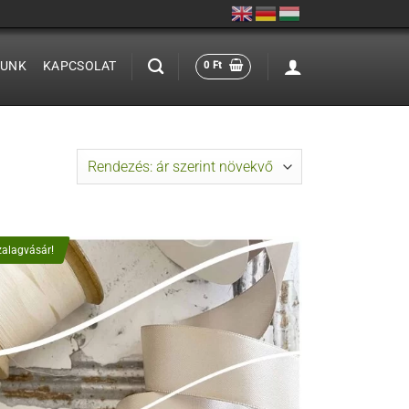
LUNK
KAPCSOLAT
0
Ft
zalagvásár!