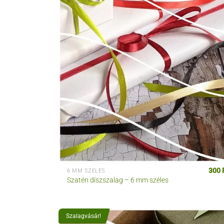
300
6 MM SZÉLES
Szatén díszszalag – 6 mm széles
Szalagvásár!