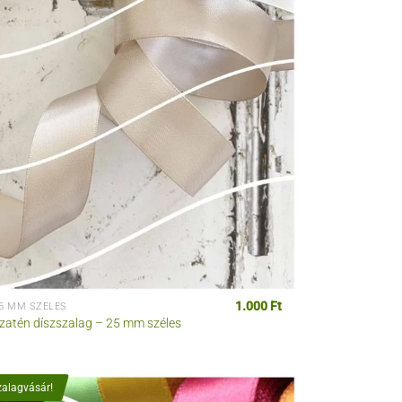
ny:
1.000
Ft
5 MM SZÉLES
zatén díszszalag – 25 mm széles
zalagvásár!