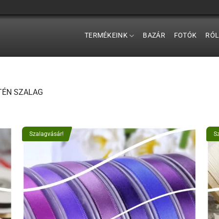
TERMÉKEINK
BAZÁR
FOTÓK
RÓ
ÉN SZALAG
Szalagvásár!
S