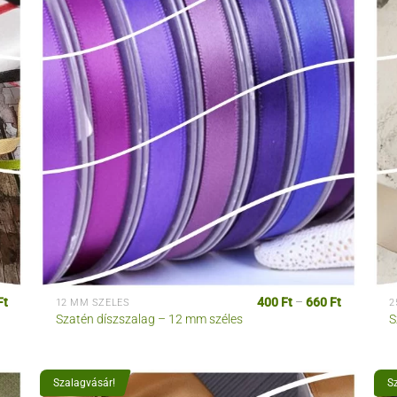
Ártartomá
Ft
400
Ft
–
660
Ft
12 MM SZÉLES
2
400 Ft
Szatén díszszalag – 12 mm széles
S
-
660 Ft
Szalagvásár!
S