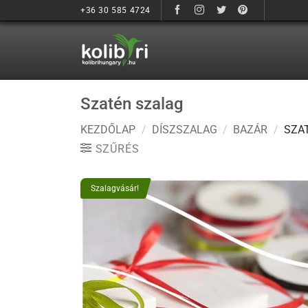
Ugrás
+36 30 585 4724
a
tartalomhoz
Szatén szalag
KEZDŐLAP
/
DÍSZSZALAG
/
BAZÁR
/
SZAT
SZŰRÉS
Szalagvásár!