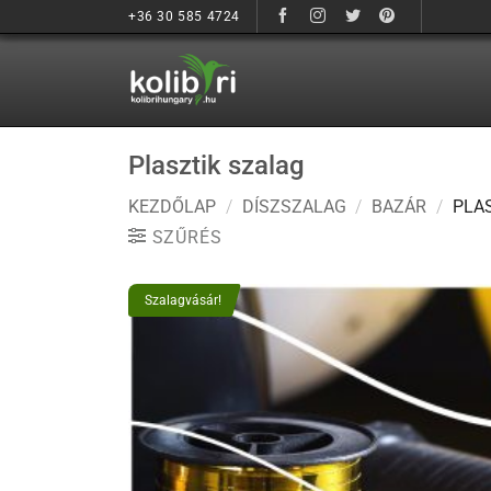
Ugrás
+36 30 585 4724
a
tartalomhoz
Plasztik szalag
KEZDŐLAP
/
DÍSZSZALAG
/
BAZÁR
/
PLAS
SZŰRÉS
Szalagvásár!