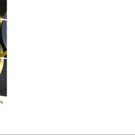
Ártartomány:
Ft
500 Ft
-
1.600 Ft