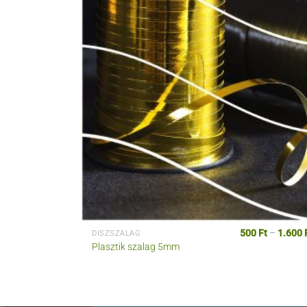
500
Ft
–
1.600
DÍSZSZALAG
Plasztik szalag 5mm