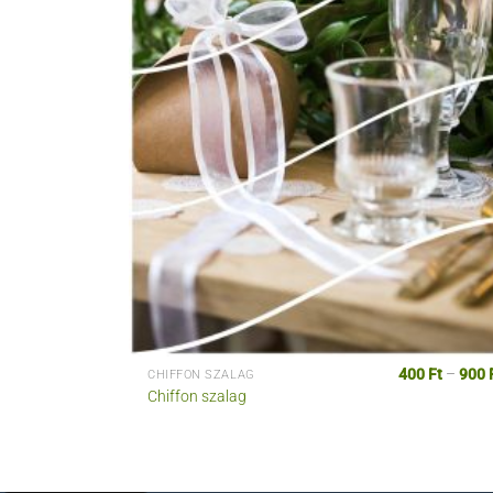
400
Ft
–
900
CHIFFON SZALAG
Chiffon szalag