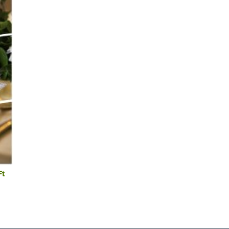
Ártartomány:
Ft
400 Ft
-
900 Ft