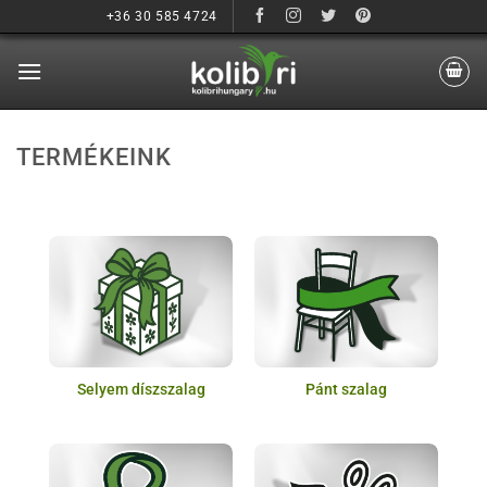
Ugrás
+36 30 585 4724
a
tartalomhoz
TERMÉKEINK
Selyem díszszalag
Pánt szalag