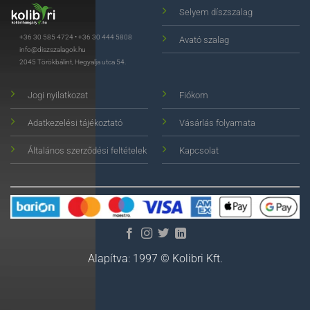
Selyem díszszalag
+36 30 585 4724
•
+36 30 444 5808
Avató szalag
info@diszszalagok.hu
2045 Törökbálint, Hegyalja utca 54.
Jogi nyilatkozat
Fiókom
Adatkezelési tájékoztató
Vásárlás folyamata
Általános szerződési feltételek
Kapcsolat
Alapítva: 1997 © Kolibri Kft.