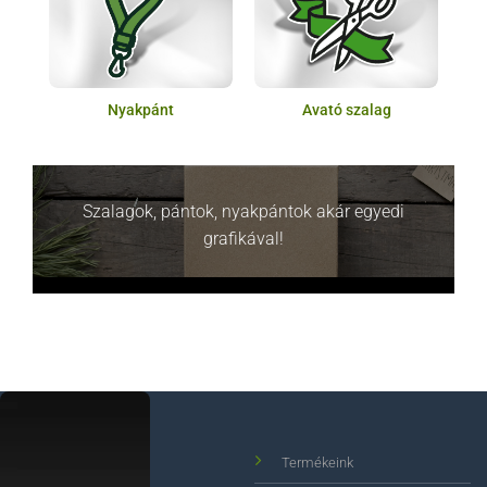
Nyakpánt
Avató szalag
Szalagok, pántok, nyakpántok akár egyedi
grafikával!
Termékeink